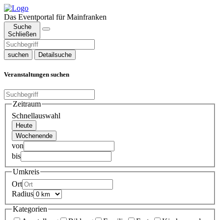
Das Eventportal für Mainfranken
Suche
Schließen
suchen
Detailsuche
Veranstaltungen suchen
Zeitraum
Schnellauswahl
Heute
Wochenende
von
bis
Umkreis
Ort
Radius
Kategorien