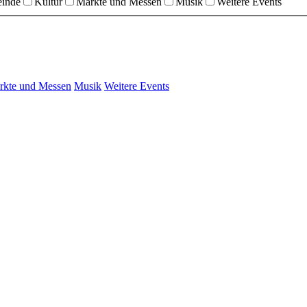
einde
Kultur
Märkte und Messen
Musik
Weitere Events
rkte und Messen
Musik
Weitere Events