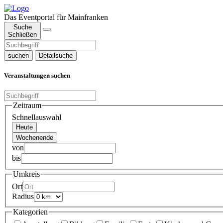
Das Eventportal für Mainfranken
Suche
Schließen
suchen
Detailsuche
Veranstaltungen suchen
Zeitraum
Schnellauswahl
Heute
Wochenende
von
bis
Umkreis
Ort
Radius
Kategorien