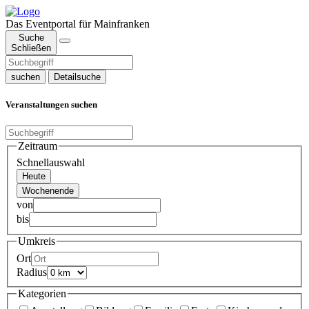
Das Eventportal für Mainfranken
Suche
Schließen
suchen
Detailsuche
Veranstaltungen suchen
Zeitraum
Schnellauswahl
Heute
Wochenende
von
bis
Umkreis
Ort
Radius
Kategorien