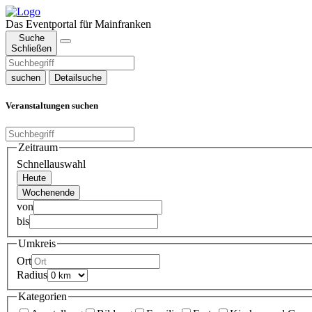
Das Eventportal für Mainfranken
Suche
Schließen
suchen
Detailsuche
Veranstaltungen suchen
Zeitraum
Schnellauswahl
Heute
Wochenende
von
bis
Umkreis
Ort
Radius
Kategorien