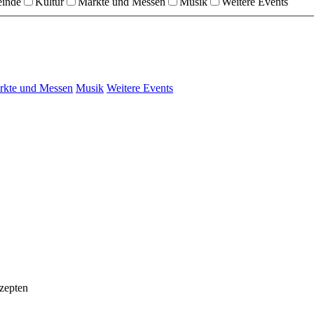
einde
Kultur
Märkte und Messen
Musik
Weitere Events
rkte und Messen
Musik
Weitere Events