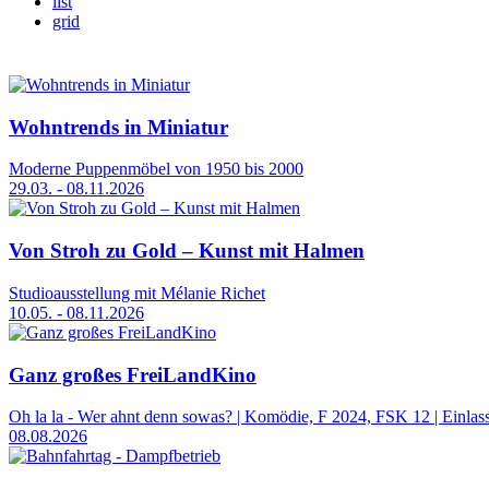
list
grid
Wohntrends in Miniatur
Moderne Puppenmöbel von 1950 bis 2000
29.03. - 08.11.2026
Von Stroh zu Gold – Kunst mit Halmen
Studioausstellung mit Mélanie Richet
10.05. - 08.11.2026
Ganz großes FreiLandKino
Oh la la - Wer ahnt denn sowas? | Komödie, F 2024, FSK 12 | Einlas
08.08.2026