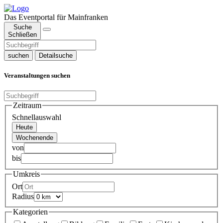
Das Eventportal für Mainfranken
Suche
Schließen
suchen
Detailsuche
Veranstaltungen suchen
Zeitraum
Schnellauswahl
Heute
Wochenende
von
bis
Umkreis
Ort
Radius
Kategorien