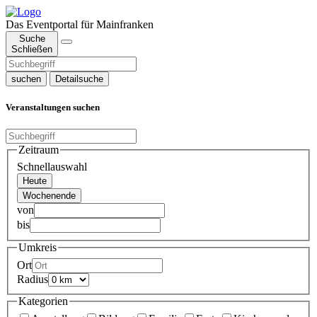
Das Eventportal für Mainfranken
Suche
Schließen
suchen
Detailsuche
Veranstaltungen suchen
Zeitraum
Schnellauswahl
Heute
Wochenende
von
bis
Umkreis
Ort
Radius
Kategorien