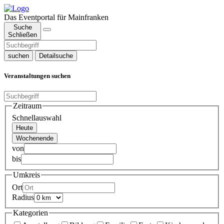
Das Eventportal für Mainfranken
Suche
Schließen
suchen
Detailsuche
Veranstaltungen suchen
Zeitraum
Schnellauswahl
Heute
Wochenende
von
bis
Umkreis
Ort
Radius
Kategorien