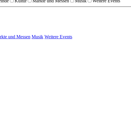
einde
Kultur
Märkte und Messen
Musik
Weitere Events
rkte und Messen
Musik
Weitere Events