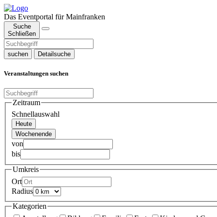
Das Eventportal für Mainfranken
Suche
Schließen
suchen
Detailsuche
Veranstaltungen suchen
Zeitraum
Schnellauswahl
Heute
Wochenende
von
bis
Umkreis
Ort
Radius
Kategorien