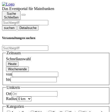
Das Eventportal für Mainfranken
Suche
Schließen
suchen
Detailsuche
Veranstaltungen suchen
Zeitraum
Schnellauswahl
Heute
Wochenende
von
bis
Umkreis
Ort
Radius
Kategorien