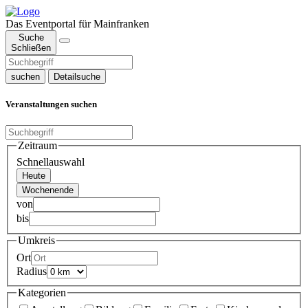
Das Eventportal für Mainfranken
Suche
Schließen
suchen
Detailsuche
Veranstaltungen suchen
Zeitraum
Schnellauswahl
Heute
Wochenende
von
bis
Umkreis
Ort
Radius
Kategorien