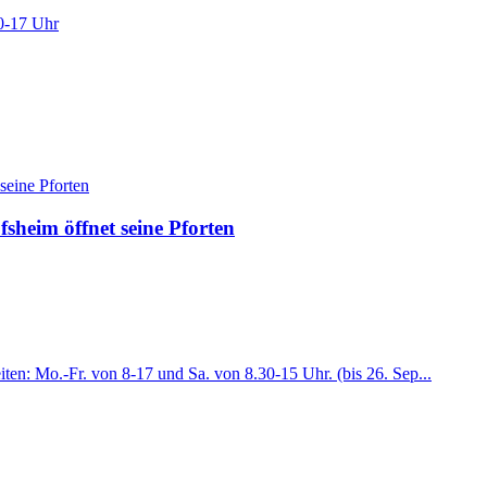
10-17 Uhr
heim öffnet seine Pforten
en: Mo.-Fr. von 8-17 und Sa. von 8.30-15 Uhr. (bis 26. Sep...