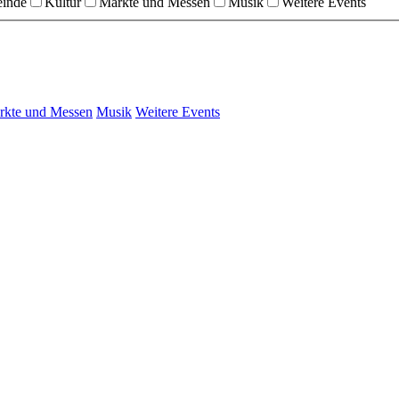
einde
Kultur
Märkte und Messen
Musik
Weitere Events
rkte und Messen
Musik
Weitere Events