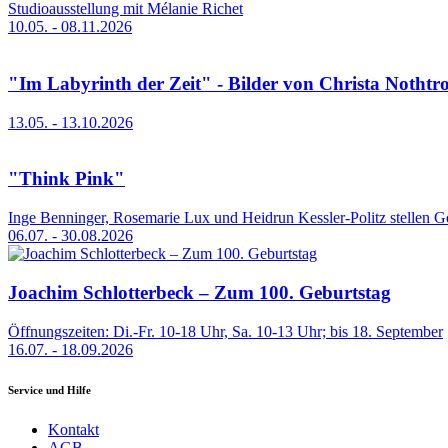
Studioausstellung mit Mélanie Richet
10.05. - 08.11.2026
"Im Labyrinth der Zeit" - Bilder von Christa Nothtro
13.05. - 13.10.2026
"Think Pink"
Inge Benninger, Rosemarie Lux und Heidrun Kessler-Politz stellen 
06.07. - 30.08.2026
Joachim Schlotterbeck – Zum 100. Geburtstag
Öffnungszeiten: Di.-Fr. 10-18 Uhr, Sa. 10-13 Uhr; bis 18. September
16.07. - 18.09.2026
Service und Hilfe
Kontakt
AGB