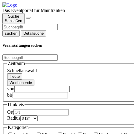
Das Eventportal für Mainfranken
Suche
Schließen
suchen
Detailsuche
Veranstaltungen suchen
Zeitraum
Schnellauswahl
Heute
Wochenende
von
bis
Umkreis
Ort
Radius
Kategorien