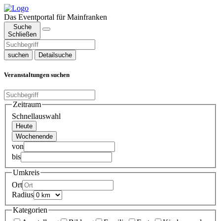
Das Eventportal für Mainfranken
Suche
Schließen
suchen
Detailsuche
Veranstaltungen suchen
Zeitraum
Schnellauswahl
Heute
Wochenende
von
bis
Umkreis
Ort
Radius
Kategorien