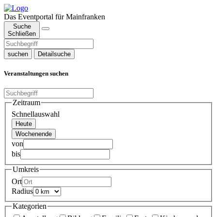
Das Eventportal für Mainfranken
Suche
Schließen
suchen
Detailsuche
Veranstaltungen suchen
Zeitraum
Schnellauswahl
Heute
Wochenende
von
bis
Umkreis
Ort
Radius
Kategorien