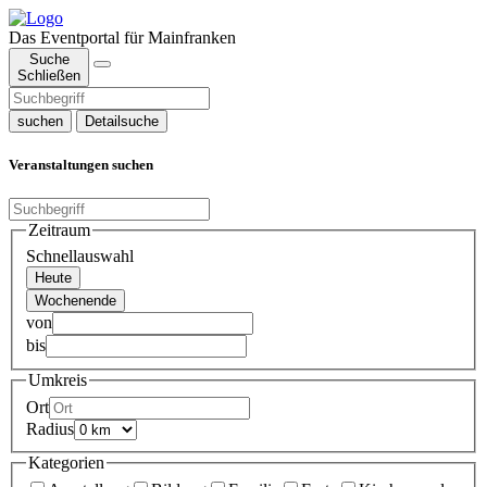
Das Eventportal für Mainfranken
Suche
Schließen
suchen
Detailsuche
Veranstaltungen suchen
Zeitraum
Schnellauswahl
Heute
Wochenende
von
bis
Umkreis
Ort
Radius
Kategorien