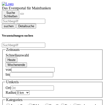
Das Eventportal für Mainfranken
Suche
Schließen
suchen
Detailsuche
Veranstaltungen suchen
Zeitraum
Schnellauswahl
Heute
Wochenende
von
bis
Umkreis
Ort
Radius
Kategorien