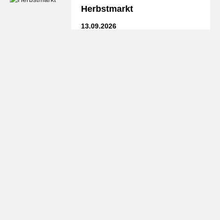
Herbstmarkt
13.09.2026
Kinder Kleiderbasar
Leinach
13.09.2026
Caritas-Kleidermarkt
15.09.2026
Caritas-Kleidermarkt
17.09.2026