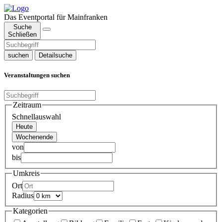
Das Eventportal für Mainfranken
Suche
Schließen
suchen
Detailsuche
Veranstaltungen suchen
Zeitraum
Schnellauswahl
Heute
Wochenende
von
bis
Umkreis
Ort
Radius
Kategorien