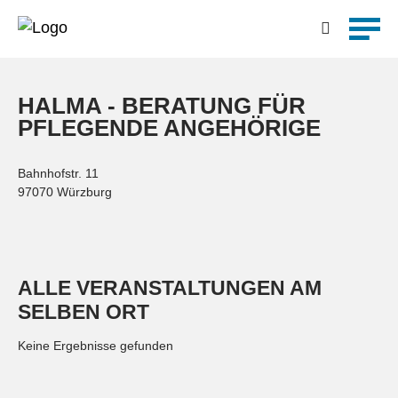
Feste
Kirchen und Gemeinde
Kultur
Detailsuche
Märkte und Messen
Musik
HALMA - BERATUNG FÜR
Weitere Events
PFLEGENDE ANGEHÖRIGE
Bahnhofstr. 11
Suchen
97070 Würzburg
ALLE VERANSTALTUNGEN AM
SELBEN ORT
Keine Ergebnisse gefunden