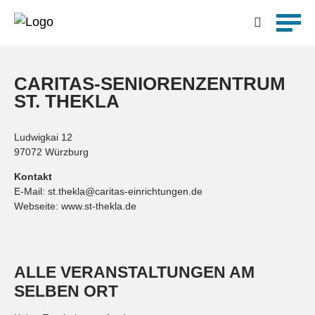
Feste
Kirchen und Gemeinde
Kultur
Detailsuche
Märkte und Messen
Musik
CARITAS-SENIORENZENTRUM
Weitere Events
ST. THEKLA
Ludwigkai 12
Suchen
97072 Würzburg
Kontakt
E-Mail:
st.thekla@caritas-einrichtungen.de
Webseite:
www.st-thekla.de
ALLE VERANSTALTUNGEN AM
SELBEN ORT