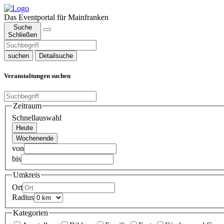
Das Eventportal für Mainfranken
Suche
Schließen
suchen
Detailsuche
Veranstaltungen suchen
Zeitraum
Schnellauswahl
Heute
Wochenende
von
bis
Umkreis
Ort
Radius
Kategorien