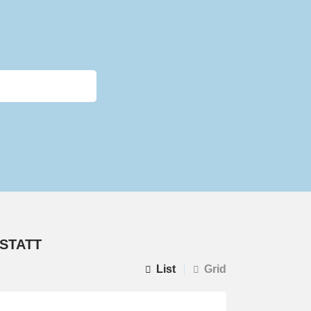
 STATT
List
Grid